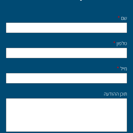
שם
Start
side
טלפון
מייל
תוכן ההודעה