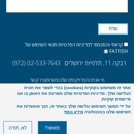
קראתי והסכמתי למדיניות הפרטיות ותנאי השימוש של
FATFISH
?
רבקה 11, תלפיות ירושלים
(972) 02-533-7643
מי אנחנו
הפרויקטים שלנו
משרות
צרו קשר
אתר זה משתמש בקוקיות (cookies) בכדי לשפר את חווית
UX/UI
הקמת אתרים ואפליקציות
E-commerce
סקר ביצועים 2025
הגלישה שלך. מדיניות הפרטיות שלנו מפרטת את האופן בו אנו
מיישמים קוקיות.
על ידי המשך השימוש וגלישה שלך באתר זה, הנך מאשר/ת את
השימוש שלנו בטכנולוגיה
מידע נוסף
מאושר!
לא, תודה
©2026 FatFish
הצהרת נגישות
פרטיות ותנאי שימוש