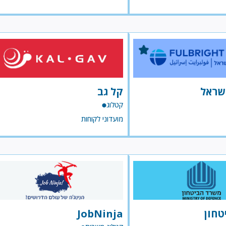
ישראל
קל גב
קטלוג
מועדוני לקוחות
טחון
JobNinja