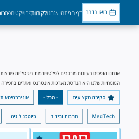
דילוג
לתוכן
בואו נדבר
דף הבית
מי אנחנו
לקוחות
פרוייקטים
פתרונ
העיקרי
אנחנו הופכים רעיונות מורכבים לפלטפורמות דיגיטליות פורצות 
המומחיות שלנו היא הנדסת מערכות אינטרנט ואתרים בתפירה א
סקירה מקצועית
- הכל -
אוניברסיטאות 
MedTech
תרבות ובידור
ביוטכנולוגיה