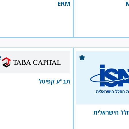
ERM
תב"ע קפיטל
לל הישראלית