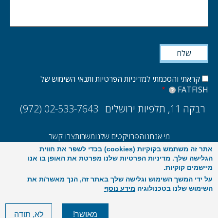
קראתי והסכמתי למדיניות הפרטיות ותנאי השימוש של
FATFISH
?
רבקה 11, תלפיות ירושלים
(972) 02-533-7643
מי אנחנו
הפרויקטים שלנו
משרות
צרו קשר
אתר זה משתמש בקוקיות (cookies) בכדי לשפר את חווית
UX/UI
הקמת אתרים ואפליקציות
E-commerce
סקר ביצועים 2025
הגלישה שלך. מדיניות הפרטיות שלנו מפרטת את האופן בו אנו
מיישמים קוקיות.
על ידי המשך השימוש וגלישה שלך באתר זה, הנך מאשר/ת את
השימוש שלנו בטכנולוגיה
מידע נוסף
מאושר!
לא, תודה