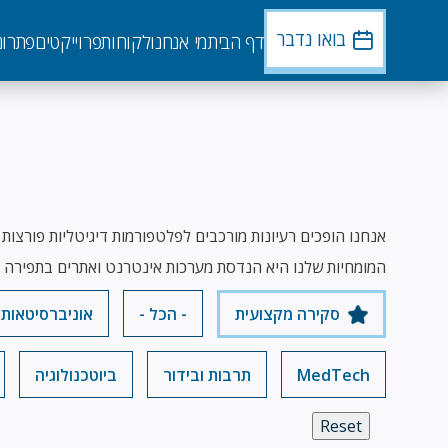
דילוג
לתוכן
בואו נדבר
דף הבית
מי אנחנו
לקוחות
פרוייקטים
פתרונ
העיקרי
אנחנו הופכים רעיונות מורכבים לפלטפורמות דיגיטליות פורצות 
המומחיות שלנו היא הנדסת מערכות אינטרנט ואתרים בתפירה א
סקירה מקצועית
- הכל -
אוניברסיטאות 
MedTech
תרבות ובידור
ביוטכנולוגיה