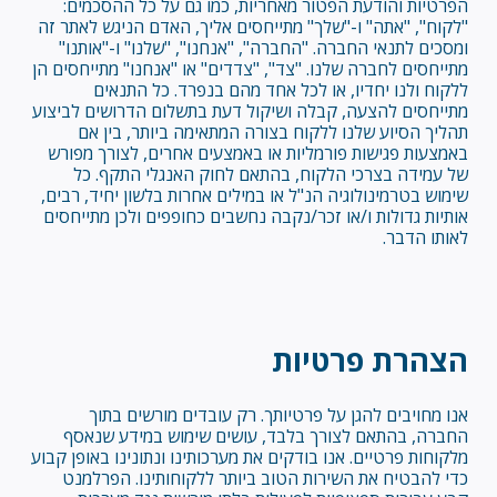
הפרטיות והודעת הפטור מאחריות, כמו גם על כל ההסכמים:
"לקוח", "אתה" ו-"שלך" מתייחסים אליך, האדם הניגש לאתר זה
ומסכים לתנאי החברה. "החברה", "אנחנו", "שלנו" ו-"אותנו"
מתייחסים לחברה שלנו. "צד", "צדדים" או "אנחנו" מתייחסים הן
ללקוח ולנו יחדיו, או לכל אחד מהם בנפרד. כל התנאים
מתייחסים להצעה, קבלה ושיקול דעת בתשלום הדרושים לביצוע
תהליך הסיוע שלנו ללקוח בצורה המתאימה ביותר, בין אם
באמצעות פגישות פורמליות או באמצעים אחרים, לצורך מפורש
של עמידה בצרכי הלקוח, בהתאם לחוק האנגלי התקף. כל
שימוש בטרמינולוגיה הנ"ל או במילים אחרות בלשון יחיד, רבים,
אותיות גדולות ו/או זכר/נקבה נחשבים כחופפים ולכן מתייחסים
לאותו הדבר.
הצהרת פרטיות
אנו מחויבים להגן על פרטיותך. רק עובדים מורשים בתוך
החברה, בהתאם לצורך בלבד, עושים שימוש במידע שנאסף
מלקוחות פרטיים. אנו בודקים את מערכותינו ונתונינו באופן קבוע
כדי להבטיח את השירות הטוב ביותר ללקוחותינו. הפרלמנט