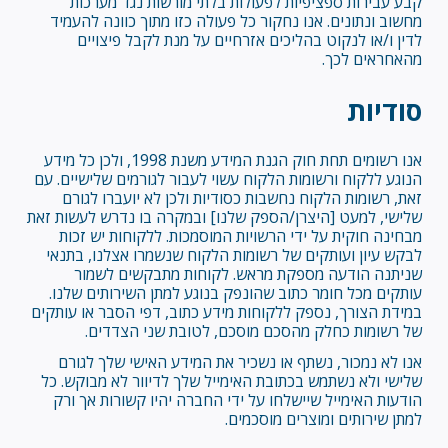
קבע עבירות ספציפיות לפעולות בלתי מורשות נגד מערכות
מחשוב ונתונים. אנו נחקור כל פעולה כזו מתוך כוונה להעמיד
לדין ו/או לנקוט בהליכים אזרחיים על מנת לקבל פיצויים
מהאחראים לכך.
סודיות
אנו רשומים תחת חוק הגנת המידע משנת 1998, ולכן כל מידע
הנוגע ללקוח ורשומות הלקוח עשוי לעבור לגורמים שלישיים. עם
זאת, רשומות הלקוח נחשבות כסודיות ולכן לא יועברו לגורם
שלישי, למעט [היצרן/הספק שלנו] ובמקרה בו נדרש לעשות זאת
מבחינה חוקית על ידי הרשויות המוסמכות. ללקוחות יש זכות
לבקש עיון ועותקים של רשומות הלקוח שנשמרו אצלנו, בתנאי
שניתנה הודעה מספקת מראש. לקוחות מתבקשים לשמור
עותקים מכל חומר כתוב שהונפק בנוגע למתן השירותים שלנו.
במידת הצורך, נספק ללקוחות מידע כתוב, דפי הסבר או עותקים
של רשומות כחלק מהסכם מוסכם, לטובת שני הצדדים.
אנו לא נמכור, נשתף או נשכיר את המידע האישי שלך לגורם
שלישי ולא נשתמש בכתובת האימייל שלך לדיוור לא מבוקש. כל
הודעות האימייל שיישלחו על ידי החברה יהיו קשורות אך ורק
למתן שירותים ומוצרים מוסכמים.