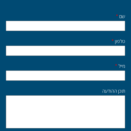
שם
Start
side
טלפון
מייל
תוכן ההודעה