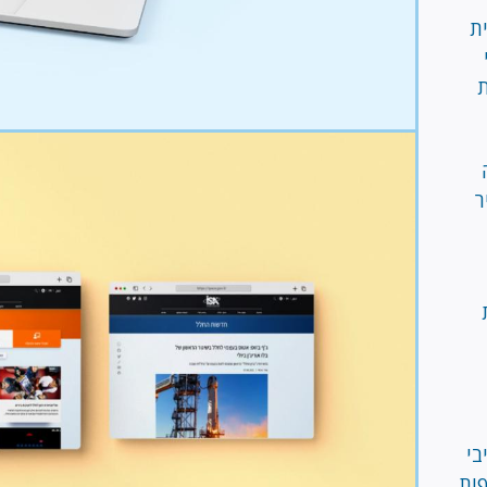
ת
ת
Image
ר
נסיבי
יפות