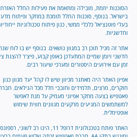
הסוכנות יוזמת, מובילה ומתאמת את פעילות החלל האזרחי
בישראל. בנוסף, סוכנות החלל תומכת במחקר ופיתוח מדעי
בעלי פוטנציאל כלכלי ממשי, כגון פיתוח טכנולוגיות ייחודיו
וחדשניות.
אתר זה מכיל תוכן רב במגוון נושאים. בנוסף יש בו לוח שנה
חדשני ויומן שמיים המתעדכן באופן קבוע, פיצ'ר להצגת צי
זמן עם אירועים היסטורים ומערכי שיעור רבים.
אפיון האתר היה מאתגר מכיוון שיש לו קהל יעד מגוון כגון
חוקרים, מרצים, תלמידים וחובבי חלל מכל הגילאים. חברת
פאטפיש בצעה מחקר אפיוני מעמיק על מנת לאפשר
למשתמשים המגיעים מרקעים מגוונים חווית שימוש
אופטימלית.
האתר פותח בטכנולוגית דרופל 11, הינו רב לשוני, רספו
ומונגש בתקן AA. חברת פאטפיש זכתה שלוש פעמים ברצ