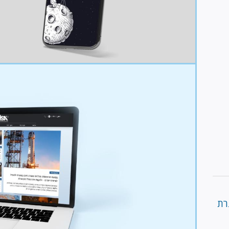
Image
רת