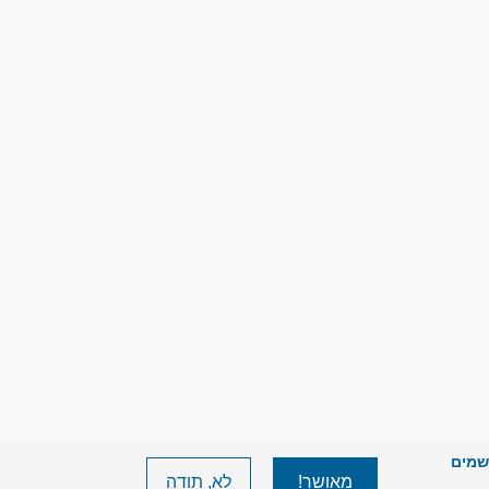
יישמים
מאושר!
לא, תודה