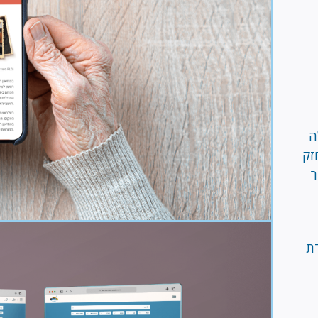
ה
זק
ר
Image
דת