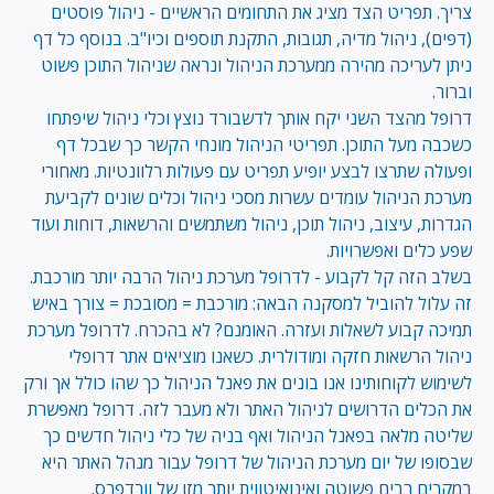
צריך. תפריט הצד מציג את התחומים הראשיים - ניהול פוסטים
(דפים), ניהול מדיה, תגובות, התקנת תוספים וכיו"ב. בנוסף כל דף
ניתן לעריכה מהירה ממערכת הניהול ונראה שניהול התוכן פשוט
וברור.
דרופל מהצד השני יקח אותך לדשבורד נוצץ וכלי ניהול שיפתחו
כשכבה מעל התוכן. תפריטי הניהול מונחי הקשר כך שבכל דף
ופעולה שתרצו לבצע יופיע תפריט עם פעולות רלוונטיות. מאחורי
מערכת הניהול עומדים עשרות מסכי ניהול וכלים שונים לקביעת
הגדרות, עיצוב, ניהול תוכן, ניהול משתמשים והרשאות, דוחות ועוד
שפע כלים ואפשרויות.
בשלב הזה קל לקבוע - לדרופל מערכת ניהול הרבה יותר מורכבת.
זה עלול להוביל למסקנה הבאה: מורכבת = מסובכת = צורך באיש
תמיכה קבוע לשאלות ועזרה. האומנם? לא בהכרח. לדרופל מערכת
ניהול הרשאות חזקה ומודולרית. כשאנו מוציאים אתר דרופלי
לשימוש לקוחותינו אנו בונים את פאנל הניהול כך שהו כולל אך ורק
את הכלים הדרושים לניהול האתר ולא מעבר לזה. דרופל מאפשרת
שליטה מלאה בפאנל הניהול ואף בניה של כלי ניהול חדשים כך
שבסופו של יום מערכת הניהול של דרופל עבור מנהל האתר היא
במקרים רבים פשוטה ואינואיטווית יותר מזו של וורדפרס.