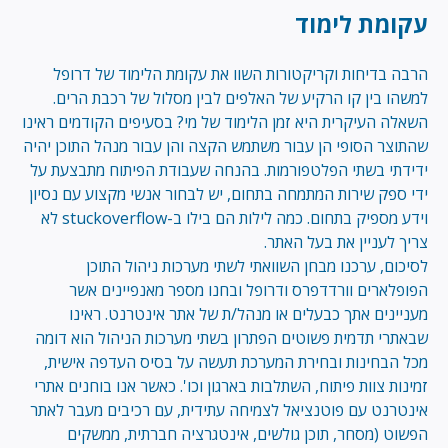
עקומת לימוד
הרבה בדיחות וקריקטורות השוו את עקומת הלימוד של דרופל
למשהו בין קו הרקיע של האלפים לבין מסלול של רכבת הרים.
השאלה העיקרית היא זמן הלימוד של מי? בסעיפים הקודמים ראינו
שהתוצר הסופי הן עבור משתמש הקצה והן עבור מנהל התוכן יהיה
ידידתי בשתי הפלטפורמות. בהנחה שעבודת הפיתוח מתבצעת על
ידי ספק שירות המתמחה בתחום, יש לבחור אנשי מקצוע עם נסיון
וידע מספיק בתחום. כמה לילות הם בילו ב-stuckoverflow לא
צריך לעניין את בעל האתר.
לסיכום, ערכנו מבחן השוואתי לשתי מערכות ניהול התוכן
הפופלארים וורדדפרס ודרופל ובחנו מספר מאנפיינים אשר
מעניינים אתך כבעלים או מנהל/ת של אתר אינטרנט. ראינו
שבאתרי תדמית פשוטים הפתרון בשתי מערכות הניהול הוא דומה
מכל הבחינות ובחירת המערכת תעשה על בסיס העדפה אישית,
זמינות צוות פיתוח, השתלבות בארגון וכו'. כאשר אנו בוחנים אתרי
אינטרנט עם פוטנציאל לצמיחה עתידית, עם רכיבים מעבר לאתר
הפשוט (מסחר, תוכן גולשים, אינטגרציה חברתית, ממשקים