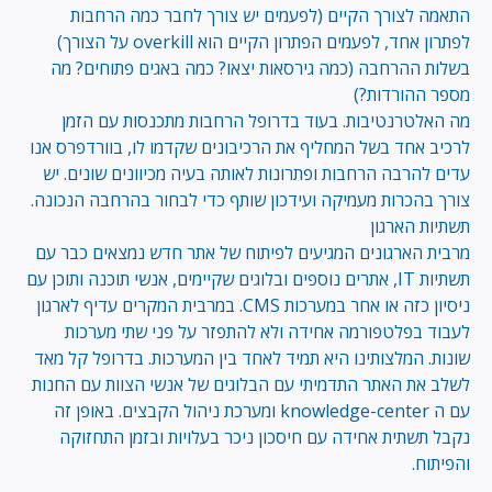
התאמה לצורך הקיים (לפעמים יש צורך לחבר כמה הרחבות
לפתרון אחד, לפעמים הפתרון הקיים הוא overkill על הצורך)
בשלות ההרחבה (כמה גירסאות יצאו? כמה באגים פתוחים? מה
מספר ההורדות?)
מה האלטרנטיבות. בעוד בדרופל הרחבות מתכנסות עם הזמן
לרכיב אחד בשל המחליף את הרכיבונים שקדמו לו, בוורדפרס אנו
עדים להרבה הרחבות ופתרונות לאותה בעיה מכיוונים שונים. יש
צורך בהכרות מעמיקה ועידכון שותף כדי לבחור בהרחבה הנכונה.
תשתיות הארגון
מרבית הארגונים המגיעים לפיתוח של אתר חדש נמצאים כבר עם
תשתיות IT, אתרים נוספים ובלוגים שקיימים, אנשי תוכנה ותוכן עם
ניסיון כזה או אחר במערכות CMS. במרבית המקרים עדיף לארגון
לעבוד בפלטפורמה אחידה ולא להתפזר על פני שתי מערכות
שונות. המלצותינו היא תמיד לאחד בין המערכות. בדרופל קל מאד
לשלב את האתר התדמיתי עם הבלוגים של אנשי הצוות עם החנות
עם ה knowledge-center ומערכת ניהול הקבצים. באופן זה
נקבל תשתית אחידה עם חיסכון ניכר בעלויות ובזמן התחזוקה
והפיתוח.