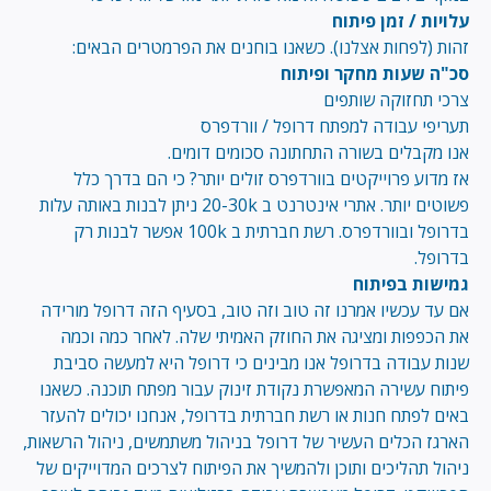
עלויות / זמן פיתוח
זהות (לפחות אצלנו). כשאנו בוחנים את הפרמטרים הבאים:
סכ"ה שעות מחקר ופיתוח
צרכי תחזוקה שותפים
תעריפי עבודה למפתח דרופל / וורדפרס
אנו מקבלים בשורה התחתונה סכומים דומים.
אז מדוע פרוייקטים בוורדפרס זולים יותר? כי הם בדרך כלל
פשוטים יותר. אתרי אינטרנט ב 20-30k ניתן לבנות באותה עלות
בדרופל ובוורדפרס. רשת חברתית ב 100k אפשר לבנות רק
בדרופל.
גמישות בפיתוח
אם עד עכשיו אמרנו זה טוב וזה טוב, בסעיף הזה דרופל מורידה
את הכפפות ומציגה את החוזק האמיתי שלה. לאחר כמה וכמה
שנות עבודה בדרופל אנו מבינים כי דרופל היא למעשה סביבת
פיתוח עשירה המאפשרת נקודת זינוק עבור מפתח תוכנה. כשאנו
באים לפתח חנות או רשת חברתית בדרופל, אנחנו יכולים להעזר
הארגז הכלים העשיר של דרופל בניהול משתמשים, ניהול הרשאות,
ניהול תהליכים ותוכן ולהמשיך את הפיתוח לצרכים המדוייקים של