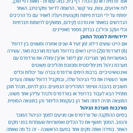
אתר תדמית לארגון הכולל דף בית, כמה עשרות - מאות דפי תוכן,
לוח אירועים, צוות, צור קשר, הרשמה לדיוור ומקרטינג. האתר
יפותח על ידי חברת פיתוח מקצועית ויעלה לאוויר עם כל הרכיבים
הנדרשים במאתר אינטרנט (קידום, ממשקים לרשתות חברתיות
וכלי ועקב וכיו"ב). נבדוק מספר מאפיינים:
ידידותיות למנהל התוכן
אם היינו עושים דילוג זמן זעיר 4 שנים אחורה ומשווים בין דרופל
(6) לוורדפרס(2) היינו רואים בדרופל מערכת מורכבת מאד, עשירה
באפשרויות (אך מצריכה זמן לימוד ארוך) ומולה את וורדפרס עם
מערכת ניהול מינימליסטית ומכוונת תהליכים פשוטים
ואינטואיטיביים. ברבות הימים וורדפרס צברה עוד יכולות וכלים
אשר העשירו את כלי הניהול שלה, ובמקביל דרופל עשתה צעדים
חשובים בהבנה ושיפור התהליכים הנפוצים. נכון להיום, מנהל תוכן
מתחיל הבא לעבוד בדרופל או בוורדפרס ולנהל עליהן אתר פשוט,
התוצאה תהיה דומה מאד הן בעקומת הלימוד והן בתוצאה הסופית.
מורכבות מערכת הניהול
בסיום ההתקנה של וורדפרס אנו מגיעים למסך הניהול המוכר
והטוב. המסך חושף את כל הכלים ואפשרויות שעומדות בפני מקים
האתר. במידה ואתה מקים אתר בפעם הראשונה - זה כל מה שאתה