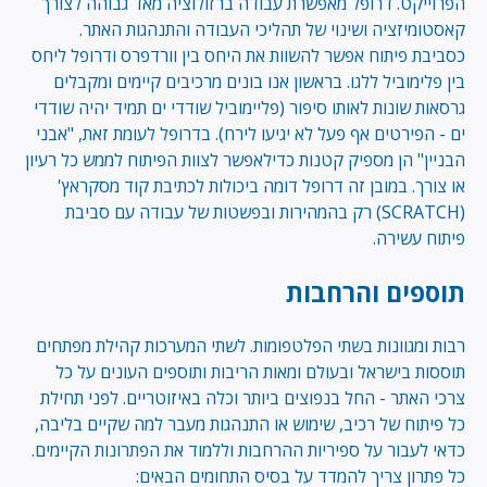
הפרוייקט. דרופל מאפשרת עבודה ברזולוציה מאד גבוהה לצורך
קאסטומיזציה ושינוי של תהליכי העבודה והתנהגות האתר.
כסביבת פיתוח אפשר להשוות את היחס בין וורדפרס ודרופל ליחס
בין פלימוביל ללגו. בראשון אנו בונים מרכיבים קיימים ומקבלים
גרסאות שונות לאותו סיפור (פליימוביל שודדי ים תמיד יהיה שודדי
ים - הפירטים אף פעל לא יגיעו לירח). בדרופל לעומת זאת, "אבני
הבניין" הן מספיק קטנות כדילאפשר לצוות הפיתוח לממש כל רעיון
או צורך. במובן זה דרופל דומה ביכולות לכתיבת קוד מסקראץ'
(SCRATCH) רק בהמהירות ובפשטות של עבודה עם סביבת
פיתוח עשירה.
תוספים והרחבות
רבות ומגוונות בשתי הפלטפומות. לשתי המערכות קהילת מפתחים
תוססות בישראל ובעולם ומאות הריבות ותוספים העונים על כל
צרכי האתר - החל בנפוצים ביותר וכלה באיזוטריים. לפני תחילת
כל פיתוח של רכיב, שימוש או התנהגות מעבר למה שקיים בליבה,
כדאי לעבור על ספיריות ההרחבות וללמוד את הפתרונות הקיימים.
כל פתרון צריך להמדד על בסיס התחומים הבאים: